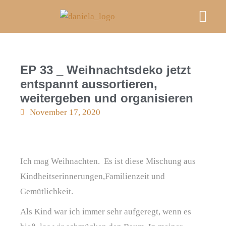
Mein A
Kurse & E
FRAU M
Videos, Podcast & Bl
An Deiner Sei
EP 33 _ Weihnachtsdeko jetzt
entspannt aussortieren,
weitergeben und organisieren
November 17, 2020
Ich mag Weihnachten. Es ist diese Mischung aus
Kindheitserinnerungen,Familienzeit und
Gemütlichkeit.
Als Kind war ich immer sehr aufgeregt, wenn es