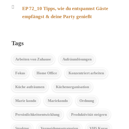
EP 72_10 Tipps, wie du entspannst Gäste
empfängst & deine Party genießt
Tags
Arbeiten von Zuhause
Aufräumlösungen
Fokus
Home Office
Konzentriert arbeiten
Küche aufräumen
Küchenorganisation
Marie kondo
Mariekondo
Ordnung
Persönlichkeitsentwicklung
Produktivität steigern
Struktur
Vermeidungsstrategien
VHS Kurse