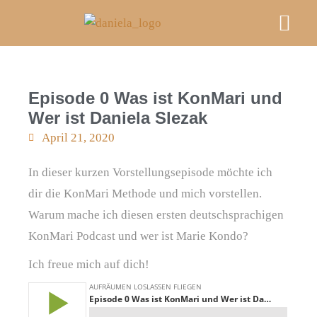
Mein A
Kurse & E
FRAU M
Videos, Podcast & Bl
An Deiner Sei
Episode 0 Was ist KonMari und
Wer ist Daniela Slezak
April 21, 2020
In dieser kurzen Vorstellungsepisode möchte ich
dir die KonMari Methode und mich vorstellen.
Warum mache ich diesen ersten deutschsprachigen
KonMari Podcast und wer ist Marie Kondo?
Ich freue mich auf dich!