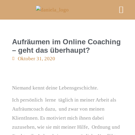
Mein A
Kurse & E
FRAU M
Videos, Podcast & Bl
An Deiner Sei
Aufräumen im Online Coaching
– geht das überhaupt?
Oktober 31, 2020
Niemand kennt deine Lebensgeschichte.
Ich persönlich lerne täglich in meiner Arbeit als
Aufräumcoach dazu, und zwar von meinen
KlientInnen. Es motiviert mich ihnen dabei
zuzusehen, wie sie mit meiner Hilfe, Ordnung und