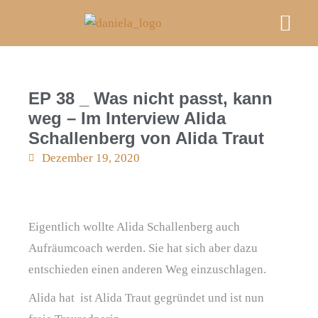
Mein A
Kurse & E
FRAU M
Videos, Podcast & Bl
An Deiner Sei
EP 38 _ Was nicht passt, kann
weg – Im Interview Alida
Schallenberg von Alida Traut
Dezember 19, 2020
Eigentlich wollte Alida Schallenberg auch
Aufräumcoach werden. Sie hat sich aber dazu
entschieden einen anderen Weg einzuschlagen.
Alida hat ist Alida Traut gegründet und ist nun