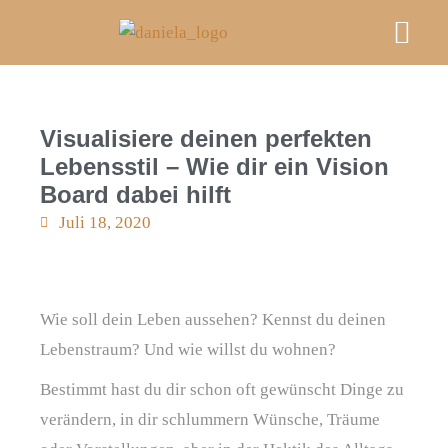
Mein A
Kurse & E
FRAU M
Videos, Podcast & Bl
An Deiner Sei
Visualisiere deinen perfekten
Lebensstil – Wie dir ein Vision
Board dabei hilft
Juli 18, 2020
Wie soll dein Leben aussehen? Kennst du deinen
Lebenstraum? Und wie willst du wohnen?
Bestimmt hast du dir schon oft gewünscht Dinge zu
verändern, in dir schlummern Wünsche, Träume