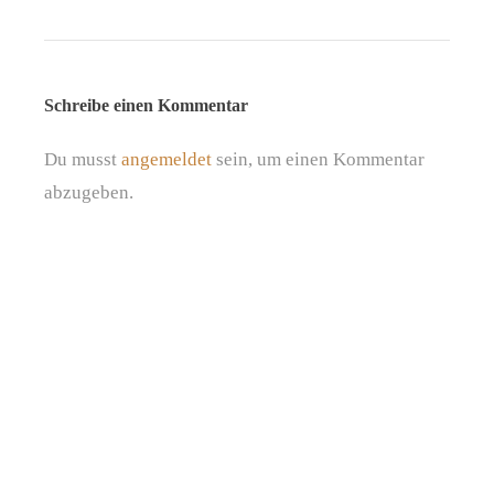
Schreibe einen Kommentar
Du musst
angemeldet
sein, um einen Kommentar
abzugeben.
PODCAST
BLOG
BERATUNG BUCHEN
© 2026
Daniela Slezak | All rights reserved |
Impressum
|
Allgemeine
Geschäftsbedingungen
|
Datenschutzerklärung
|
Cookie Richtlinie