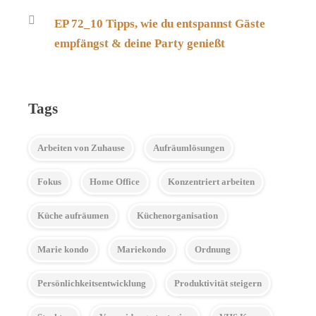
EP 72_10 Tipps, wie du entspannst Gäste
empfängst & deine Party genießt
Tags
Arbeiten von Zuhause
Aufräumlösungen
Fokus
Home Office
Konzentriert arbeiten
Küche aufräumen
Küchenorganisation
Marie kondo
Mariekondo
Ordnung
Persönlichkeitsentwicklung
Produktivität steigern